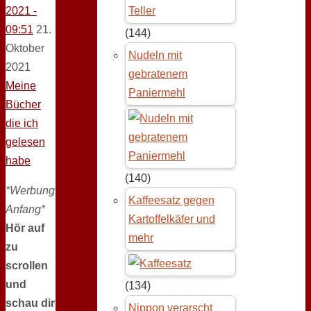
2021 -
09:51
21.
(144)
Oktober
Nudeln mit
2021
gebratenem
Meine
Paniermehl
Bücher
die ich
gelesen
habe
(140)
*Werbung
Kaffeesatz gegen
Anfang*
Kartoffelkäfer und
Hör auf
mehr
zu
scrollen
und
(134)
schau dir
Nippon verarscht