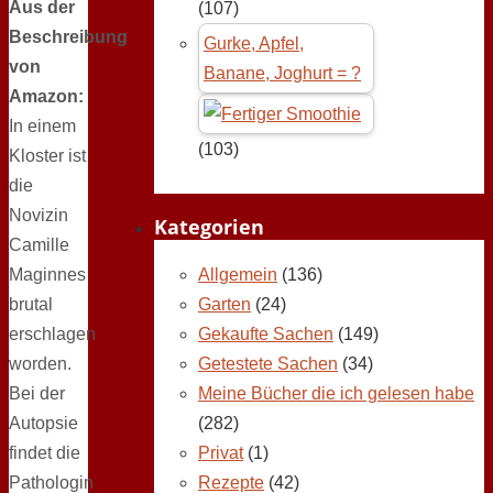
Aus der
(107)
Beschreibung
Gurke, Apfel,
von
Banane, Joghurt = ?
Amazon:
In einem
(103)
Kloster ist
die
Novizin
Kategorien
Camille
Maginnes
Allgemein
(136)
brutal
Garten
(24)
erschlagen
Gekaufte Sachen
(149)
worden.
Getestete Sachen
(34)
Bei der
Meine Bücher die ich gelesen habe
Autopsie
(282)
findet die
Privat
(1)
Pathologin
Rezepte
(42)