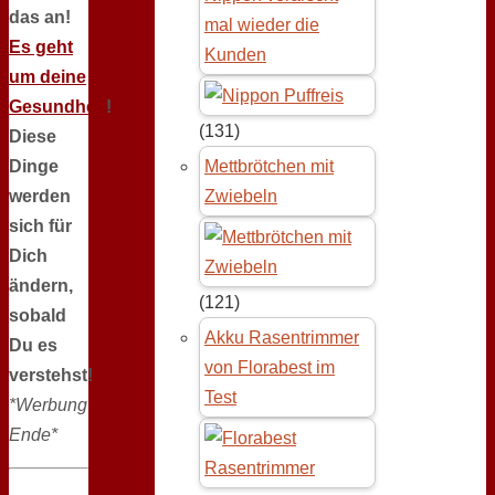
das an!
mal wieder die
Es geht
Kunden
um deine
Gesundheit
!
(131)
Diese
Dinge
Mettbrötchen mit
werden
Zwiebeln
sich für
Dich
ändern,
(121)
sobald
Akku Rasentrimmer
Du es
von Florabest im
verstehst!
Test
*Werbung
Ende*