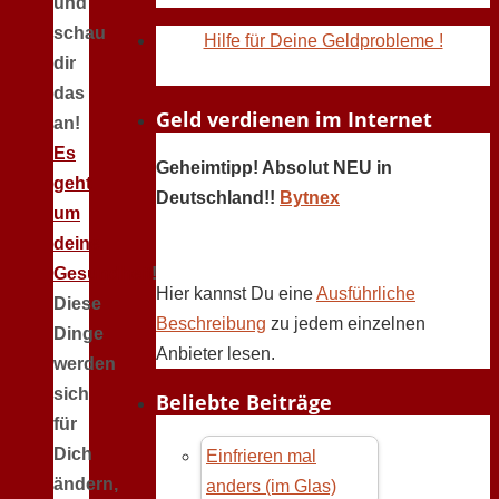
und
schau
Hilfe für Deine Geldprobleme !
dir
das
Geld verdienen im Internet
an!
Es
Geheimtipp! Absolut NEU in
geht
Deutschland!!
Bytnex
um
deine
Gesundheit
!
Hier kannst Du eine
Ausführliche
Diese
Beschreibung
zu jedem einzelnen
Dinge
Anbieter lesen.
werden
sich
Beliebte Beiträge
für
Dich
Einfrieren mal
ändern,
anders (im Glas)