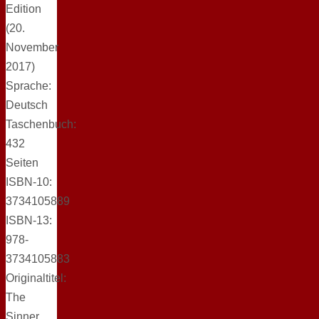
Edition
(20.
November
2017)
Sprache:
Deutsch
Taschenbuch:
432
Seiten
ISBN-10:
3734105889
ISBN-13:
978-
3734105883
Originaltitel:
The
Sinner