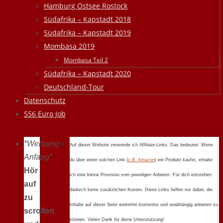
Hamburg Ostsee Rostock
Südafrika – Kapstadt 2018
Südafrika – Kapstadt 2019
Mombasa 2019
Mombasa Teil 2
Südafrika – Kapstadt 2020
Deutschland-Tour
Datenschutz
556 Euro Job
*Werbung
Auf dieser Website verwende ich Affiliate-Links. Das bedeutet: Wenn
Anfang*
du über einen solchen Link (
z.B. Amazon
) ein Produkt kaufst, erhalte
Hör
ich eine kleine Provision vom jeweiligen Anbieter. Für dich entstehen
auf
dadurch keine zusätzlichen Kosten. Diese Links helfen mir dabei, die
zu
Inhalte auf dieser Seite weiterhin kostenlos und unabhängig anbieten zu
scrollen
können. Vielen Dank für deine Unterstützung!