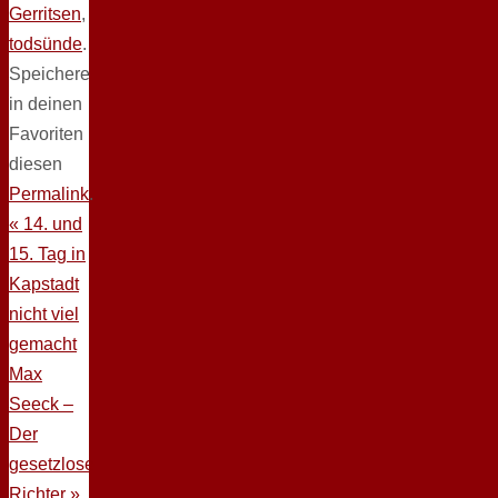
Gerritsen
,
todsünde
.
Speichere
in deinen
Favoriten
diesen
Permalink
.
«
14. und
15. Tag in
Kapstadt
nicht viel
gemacht
Max
Seeck –
Der
gesetzlose
Richter
»