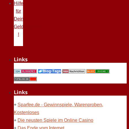
Hilfe
für
Deine
Geldprobleme
!
Links
Links
+
Sparfee.de - Gewinnspiele, Warenproben,
Kostenloses
+
Die neusten Spiele im Online Casino
+
Das Ende vom Internet