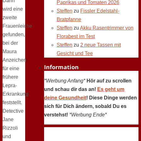
Dann
Paprikas und Tomaten 2026
wird eine
Steffen
zu
Fissler Edelstahl-
zweite
Bratpfanne
Frauenleiche
Steffen
zu
Akku Rasentrimmer von
gefunden,
Florabest im Test
bei der
Steffen
zu
2 neue Tassen mit
Maura
Gesicht und Tee
Anzeichen
Information
für eine
frühere
*Werbung Anfang*
Hör auf zu scrollen
Lepra-
und schau dir das an!
Es geht um
Erkrankung
deine Gesundheit
! Diese Dinge werden
feststellt.
sich für Dich ändern, sobald Du es
Detective
verstehst!
*Werbung Ende*
Jane
Rizzoli
und