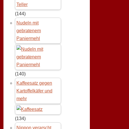
(144)
Nudeln mit
gebratenem
Paniermehl
(140)
Kaffeesatz gegen
Kartoffelkäfer und
mehr
(134)
Nippon verarscht