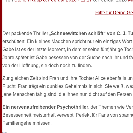
Hilfe für Deine G
Der packende Thriller „
Schneewittchen schläft“ von C. J. T
erschüttert: Ein kleines Mädchen spricht nur ein einziges Wor
Gabe ist es der letzte Moment, in dem er seine fünfjährige Toc
Jahre später ist Gabe besessen von der Suche nach ihr und f
von der Hoffnung, sie doch noch zu finden.
Zur gleichen Zeit sind Fran und ihre Tochter Alice ebenfalls u
Flucht. Fran trägt ein dunkles Geheimnis in sich: Sie weiß, w
jene Menschen fähig sind, die ihnen nun dicht auf den Fersen 
Ein nervenaufreibender Psychothriller
, der Themen wie Ver
Besessenheit meisterhaft verwebt. Perfekt für Fans von span
Familiengeheimnissen.