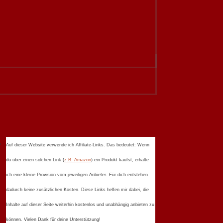
Auf dieser Website verwende ich Affiliate-Links. Das bedeutet: Wenn
du über einen solchen Link (
z.B. Amazon
) ein Produkt kaufst, erhalte
ich eine kleine Provision vom jeweiligen Anbieter. Für dich entstehen
dadurch keine zusätzlichen Kosten. Diese Links helfen mir dabei, die
Inhalte auf dieser Seite weiterhin kostenlos und unabhängig anbieten zu
können. Vielen Dank für deine Unterstützung!