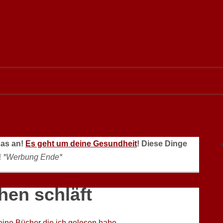
das an!
Es geht um deine Gesundheit
! Diese Dinge
!
*Werbung Ende*
hen schläft
ine Bücher die ich gelesen habe