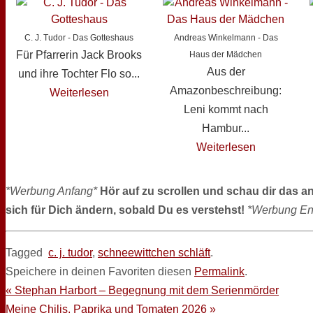
C. J. Tudor - Das Gotteshaus
Andreas Winkelmann - Das
Für Pfarrerin Jack Brooks
Haus der Mädchen
Aus der
und ihre Tochter Flo so...
Amazonbeschreibung:
Weiterlesen
Leni kommt nach
Hambur...
Weiterlesen
*Werbung Anfang*
Hör auf zu scrollen und schau dir das a
sich für Dich ändern, sobald Du es verstehst!
*Werbung En
Tagged
c. j. tudor
,
schneewittchen schläft
.
Speichere in deinen Favoriten diesen
Permalink
.
«
Stephan Harbort – Begegnung mit dem Serienmörder
Meine Chilis, Paprika und Tomaten 2026
»