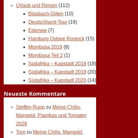
Urlaub und Reisen
(112)
Blasbach-Gilten
(10)
Deutschland-Tour
(19)
Edersee
(7)
Hamburg Ostsee Rostock
(15)
Mombasa 2019
(8)
Mombasa Teil 2
(1)
Südafrika – Kapstadt 2018
(18)
Südafrika – Kapstadt 2019
(20)
Südafrika – Kapstadt 2020
(14)
Neueste Kommentare
Steffen Rupp
zu
Meine Chilis,
Mangold, Paprikas und Tomaten
2026
Tom
zu
Meine Chilis, Mangold,