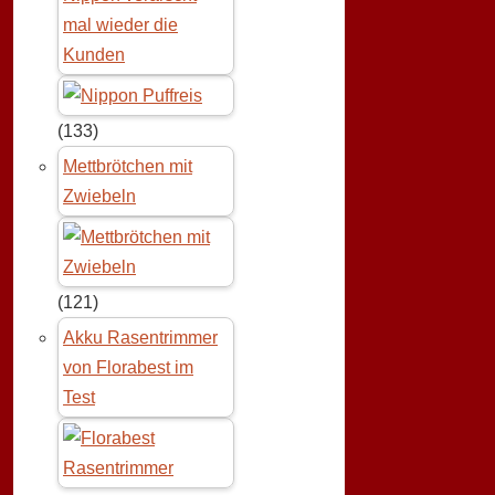
mal wieder die
Kunden
(133)
Mettbrötchen mit
Zwiebeln
(121)
Akku Rasentrimmer
von Florabest im
Test