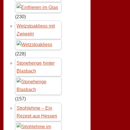
(230)
Wetzstoakliess mit
Zwiweln
(228)
Stonehenge hinter
Blasbach
(157)
Strohlehme – Ein
Rezept aus Hessen