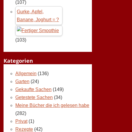
(107)
Gurke, Apfel,
Banane, Joghurt = ?
(103)
Kategorien
Allgemein
(136)
Garten
(24)
Gekaufte Sachen
(149)
Getestete Sachen
(34)
Meine Bücher die ich gelesen habe
(282)
Privat
(1)
Rezepte
(42)