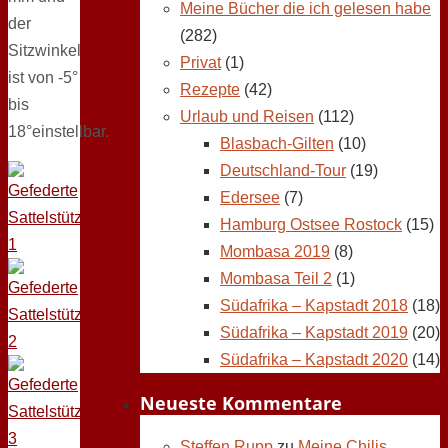
Meine Bücher die ich gelesen habe
der
(282)
Sitzwinkel
Privat
(1)
ist von -5°
Rezepte
(42)
bis
Urlaub und Reisen
(112)
18°einstellbar.
Blasbach-Gilten
(10)
Deutschland-Tour
(19)
Edersee
(7)
Hamburg Ostsee Rostock
(15)
Mombasa 2019
(8)
Mombasa Teil 2
(1)
Südafrika – Kapstadt 2018
(18)
Südafrika – Kapstadt 2019
(20)
Südafrika – Kapstadt 2020
(14)
Neueste Kommentare
Steffen Rupp
zu
Meine Chilis,