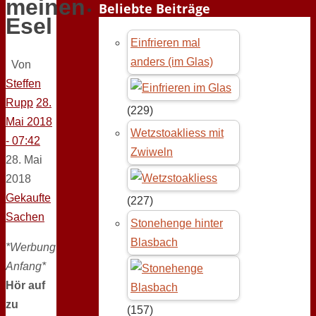
meinen
Beliebte Beiträge
Esel
Einfrieren mal
anders (im Glas)
Von
Steffen
Rupp
28.
(229)
Mai 2018
Wetzstoakliess mit
- 07:42
Zwiweln
28. Mai
2018
Gekaufte
(227)
Sachen
Stonehenge hinter
Blasbach
*Werbung
Anfang*
Hör auf
zu
(157)