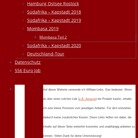
Hamburg Ostsee Rostock
Südafrika – Kapstadt 2018
Südafrika – Kapstadt 2019
Mombasa 2019
Mombasa Teil 2
Südafrika – Kapstadt 2020
Deutschland-Tour
Datenschutz
556 Euro Job
Auf dieser Website verwende ich Affiliate-Links. Das bedeutet: Wenn
du über einen solchen Link (
z.B. Amazon
) ein Produkt kaufst, erhalte
ich eine kleine Provision vom jeweiligen Anbieter. Für dich entstehen
dadurch keine zusätzlichen Kosten. Diese Links helfen mir dabei, die
Inhalte auf dieser Seite weiterhin kostenlos und unabhängig anbieten zu
können. Vielen Dank für deine Unterstützung!