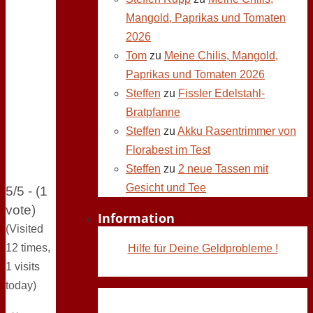
Mangold, Paprikas und Tomaten
2026
Tom
zu
Meine Chilis, Mangold,
Paprikas und Tomaten 2026
Steffen
zu
Fissler Edelstahl-
Bratpfanne
Steffen
zu
Akku Rasentrimmer von
Florabest im Test
Steffen
zu
2 neue Tassen mit
Gesicht und Tee
5/5 - (1
vote)
Information
(Visited
12 times,
Hilfe für Deine Geldprobleme !
1 visits
today)