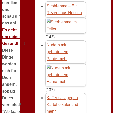
scrollen
Strohlehme – Ein
und
Rezept aus Hessen
schau dir
das an!
Es geht
um deine
(143)
Gesundheit
!
Nudeln mit
Diese
gebratenem
Dinge
Paniermehl
werden
sich für
Dich
ändern,
(137)
sobald
Kaffeesatz gegen
Du es
Kartoffelkäfer und
verstehst!
mehr
*Werbung