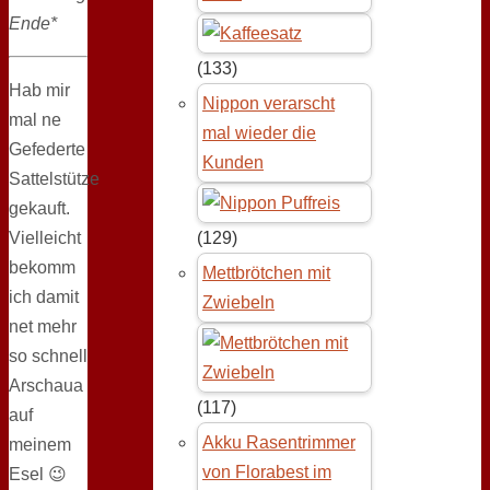
Ende*
(133)
Hab mir
Nippon verarscht
mal ne
mal wieder die
Gefederte
Kunden
Sattelstütze
gekauft.
Vielleicht
(129)
bekomm
Mettbrötchen mit
ich damit
Zwiebeln
net mehr
so schnell
Arschaua
(117)
auf
Akku Rasentrimmer
meinem
von Florabest im
Esel 😉