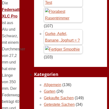
Test
Die
Federsattelstütze
XLC Pro
ist aus
(107)
Alu und
Gurke, Apfel,
Schwarz,
Banane, Joghurt = ?
mit einem
Durchmesser
von 27,2
(103)
mm und
hat eine
Kategorien
Länge
von 350
Allgemein
(136)
mm. Der
Garten
(24)
Federweg
Gekaufte Sachen
(149)
beträgt 40
Getestete Sachen
(34)
mm und