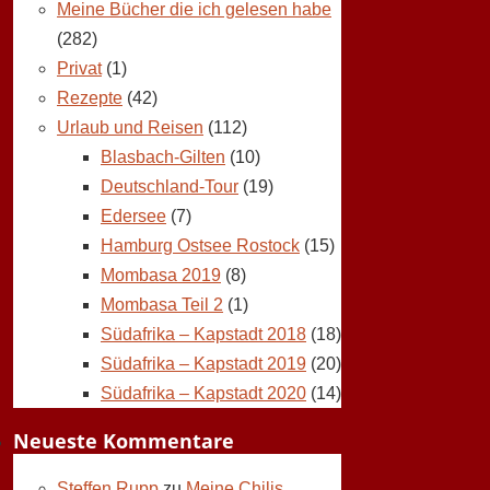
Meine Bücher die ich gelesen habe
(282)
Privat
(1)
Rezepte
(42)
Urlaub und Reisen
(112)
Blasbach-Gilten
(10)
Deutschland-Tour
(19)
Edersee
(7)
Hamburg Ostsee Rostock
(15)
Mombasa 2019
(8)
Mombasa Teil 2
(1)
Südafrika – Kapstadt 2018
(18)
Südafrika – Kapstadt 2019
(20)
Südafrika – Kapstadt 2020
(14)
Neueste Kommentare
Steffen Rupp
zu
Meine Chilis,