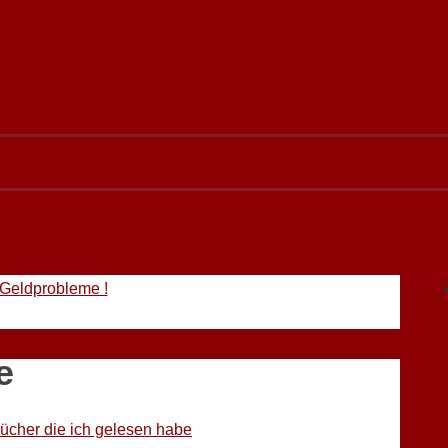
 Geldprobleme !
e
ücher die ich gelesen habe