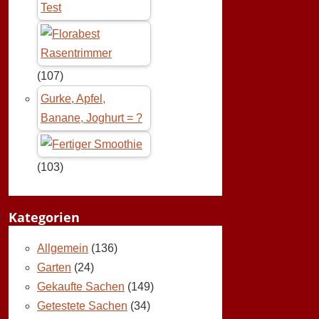
Test
(107)
Gurke, Apfel,
Banane, Joghurt = ?
(103)
Kategorien
Allgemein
(136)
Garten
(24)
Gekaufte Sachen
(149)
Getestete Sachen
(34)