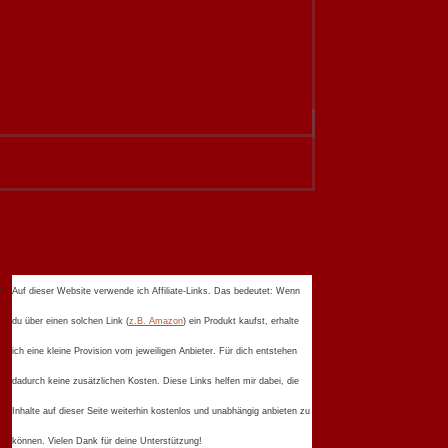
Auf dieser Website verwende ich Affiliate-Links. Das bedeutet: Wenn
du über einen solchen Link (
z.B. Amazon
) ein Produkt kaufst, erhalte
ich eine kleine Provision vom jeweiligen Anbieter. Für dich entstehen
dadurch keine zusätzlichen Kosten. Diese Links helfen mir dabei, die
Inhalte auf dieser Seite weiterhin kostenlos und unabhängig anbieten zu
können. Vielen Dank für deine Unterstützung!