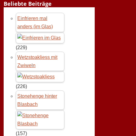
Beliebte Beiträge
Einfrieren mal
anders (im Glas)
(229)
Wetzstoakliess mit
Zwiweln
(226)
Stonehenge hinter
Blasbach
(157)