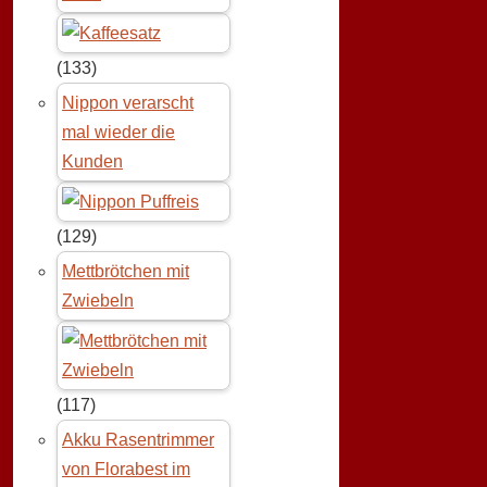
(133)
Nippon verarscht
mal wieder die
Kunden
(129)
Mettbrötchen mit
Zwiebeln
(117)
Akku Rasentrimmer
von Florabest im