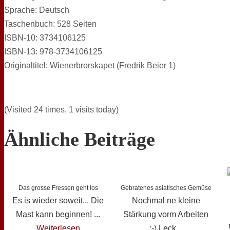
Sprache: Deutsch
Taschenbuch: 528 Seiten
ISBN-10: 3734106125
ISBN-13: 978-3734106125
Originaltitel: Wienerbrorskapet (Fredrik Beier 1)
(Visited 24 times, 1 visits today)
Ähnliche Beiträge
Das grosse Fressen geht los
Gebratenes asiatisches Gemüse
Es is wieder soweit... Die
Nochmal ne kleine
Mast kann beginnen! ...
Stärkung vorm Arbeiten
Weiterlesen
;-) Leck...