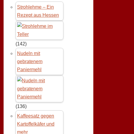
Strohlehme – Ein
Rezept aus Hessen
(142)
Nudeln mit
gebratenem
Paniermehl
(136)
Kaffeesatz gegen
Kartoffelkäfer und
mehr