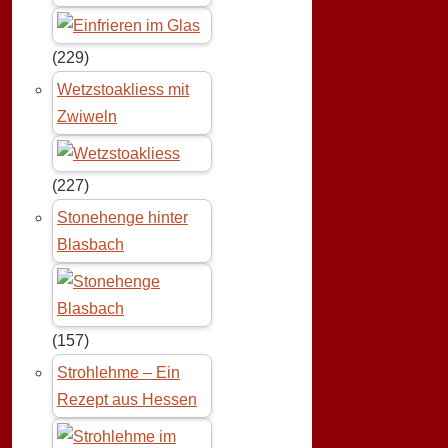
(229)
Wetzstoakliess mit
Zwiweln
(227)
Stonehenge hinter
Blasbach
(157)
Strohlehme – Ein
Rezept aus Hessen