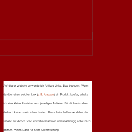
Auf dieser Website verwende ich Affiliate-Links. Das bedeutet: Wenn
du über einen solchen Link (
z.B. Amazon
) ein Produkt kaufst, erhalte
ich eine kleine Provision vom jeweiligen Anbieter. Für dich entstehen
dadurch keine zusätzlichen Kosten. Diese Links helfen mir dabei, die
Inhalte auf dieser Seite weiterhin kostenlos und unabhängig anbieten zu
können. Vielen Dank für deine Unterstützung!