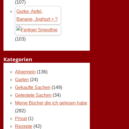
(107)
Gurke, Apfel,
Banane, Joghurt = ?
(103)
Kategorien
Allgemein
(136)
Garten
(24)
Gekaufte Sachen
(149)
Getestete Sachen
(34)
Meine Bücher die ich gelesen habe
(282)
Privat
(1)
Rezepte
(42)