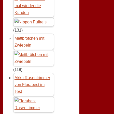
mal wieder die
Kunden
(131)
Mettbrötchen mit
Zwiebeln
(118)
Akku Rasentrimmer
von Florabest im
Test