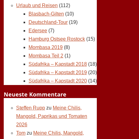
Urlaub und Reisen
(112)
Blasbach-Gilten
(10)
Deutschland-Tour
(19)
Edersee
(7)
Hamburg Ostsee Rostock
(15)
Mombasa 2019
(8)
Mombasa Teil 2
(1)
Südafrika – Kapstadt 2018
(18)
Südafrika – Kapstadt 2019
(20)
Südafrika – Kapstadt 2020
(14)
Neueste Kommentare
Steffen Rupp
zu
Meine Chilis,
Mangold, Paprikas und Tomaten
2026
Tom
zu
Meine Chilis, Mangold,