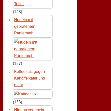
(143)
Nudeln mit
gebratenem
Paniermehl
(137)
Kaffeesatz gegen
Kartoffelkäfer und
mehr
(133)
Nippon verarscht