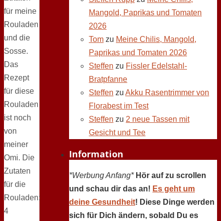
für meine
Mangold, Paprikas und Tomaten
Rouladen
2026
und die
Tom
zu
Meine Chilis, Mangold,
Sosse.
Paprikas und Tomaten 2026
Das
Steffen
zu
Fissler Edelstahl-
Rezept
Bratpfanne
für diese
Steffen
zu
Akku Rasentrimmer von
Rouladen
Florabest im Test
ist noch
Steffen
zu
2 neue Tassen mit
von
Gesicht und Tee
meiner
Information
Omi. Die
Zutaten
*Werbung Anfang*
Hör auf zu scrollen
für die
und schau dir das an!
Es geht um
Rouladen:
deine Gesundheit
! Diese Dinge werden
4
sich für Dich ändern, sobald Du es