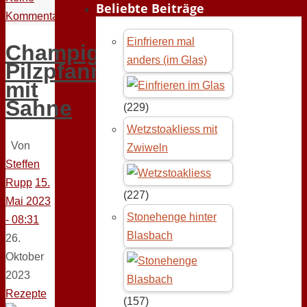
Beliebte Beiträge
Kommentare
Einfrieren mal
Champignon
anders (im Glas)
Pilzpfanne
mit
Sahne
(229)
Wetzstoakliess mit
Von
Zwiweln
Steffen
Rupp
15.
(227)
Mai 2023
Stonehenge hinter
- 08:31
Blasbach
26.
Oktober
2023
Rezepte
(157)