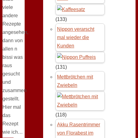
viele
andere
(133)
Rezepte
Nippon verarscht
angesehen,
mal wieder die
dann von
Kunden
allen n
bissi was
raus
(131)
gesucht
Mettbrötchen mit
und
Zwiebeln
zusammen
gestellt.
Hier mal
(118)
das
Rezept
Akku Rasentrimmer
wie ich…
von Florabest im