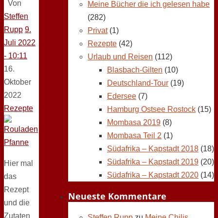
Von
Meine Bücher die ich gelesen habe
Steffen
(282)
Rupp
9.
Privat
(1)
Juli 2022
Rezepte
(42)
- 10:11
Urlaub und Reisen
(112)
16.
Blasbach-Gilten
(10)
Oktober
Deutschland-Tour
(19)
2022
Edersee
(7)
Rezepte
Hamburg Ostsee Rostock
(15)
Mombasa 2019
(8)
Mombasa Teil 2
(1)
Südafrika – Kapstadt 2018
(18)
Südafrika – Kapstadt 2019
(20)
Hier mal
Südafrika – Kapstadt 2020
(14)
das
Rezept
Neueste Kommentare
und die
Zutaten
Steffen Rupp
zu
Meine Chilis,