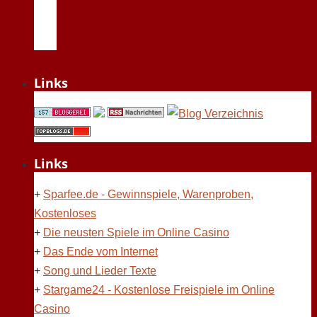
Links
Links
+
Sparfee.de - Gewinnspiele, Warenproben,
Kostenloses
+
Die neusten Spiele im Online Casino
+
Das Ende vom Internet
+
Song und Lieder Texte
+
Stargame24 - Kostenlose Freispiele im Online
Casino