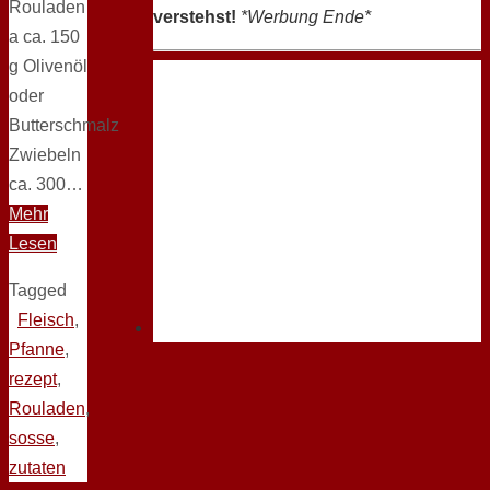
Rouladen
verstehst!
*Werbung Ende*
a ca. 150
g Olivenöl
oder
Butterschmalz
Zwiebeln
ca. 300…
Mehr
Lesen
Tagged
Fleisch
,
Pfanne
,
rezept
,
Rouladen
,
sosse
,
zutaten