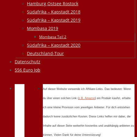
Hamburg Ostsee Rostock
Südafrika – Kapstadt 2018
Südafrika – Kapstadt 2019
Mombasa 2019
Mombasa Teil 2
Südafrika – Kapstadt 2020
Deutschland-Tour
Datenschutz
556 Euro Job
Auf dieser Website verwende ich Affiliate-Links. Das bedeutet: Wenn
du über einen solchen Link (
z.B. Amazon
) ein Produkt kaufst, erhalte
ich eine kleine Provision vom jeweiligen Anbieter. Für dich entstehen
dadurch keine zusätzlichen Kosten. Diese Links helfen mir dabei, die
Inhalte auf dieser Seite weiterhin kostenlos und unabhängig anbieten zu
können. Vielen Dank für deine Unterstützung!