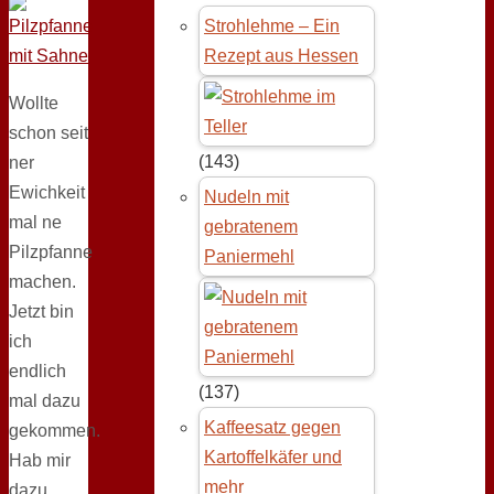
Strohlehme – Ein
Rezept aus Hessen
Wollte
schon seit
(143)
ner
Ewichkeit
Nudeln mit
mal ne
gebratenem
Pilzpfanne
Paniermehl
machen.
Jetzt bin
ich
endlich
(137)
mal dazu
Kaffeesatz gegen
gekommen.
Kartoffelkäfer und
Hab mir
mehr
dazu