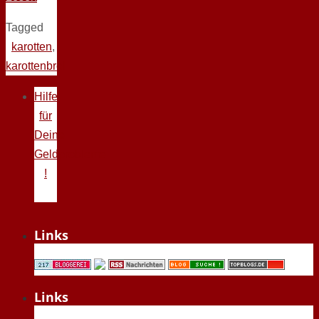
Tagged
karotten
,
karottenbrei
Hilfe
für
Deine
Geldprobleme
!
Links
Links