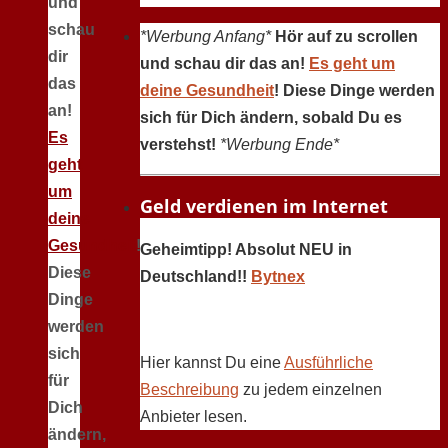
und
schau
*Werbung Anfang*
Hör auf zu scrollen
dir
und schau dir das an!
Es geht um
das
deine Gesundheit
! Diese Dinge werden
an!
sich für Dich ändern, sobald Du es
Es
verstehst!
*Werbung Ende*
geht
um
Geld verdienen im Internet
deine
Gesundheit
!
Geheimtipp! Absolut NEU in
Diese
Deutschland!!
Bytnex
Dinge
werden
sich
Hier kannst Du eine
Ausführliche
für
Beschreibung
zu jedem einzelnen
Dich
Anbieter lesen.
ändern,