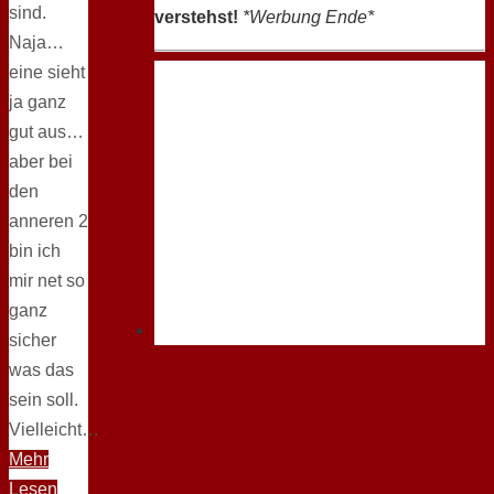
sind.
verstehst!
*Werbung Ende*
Naja…
eine sieht
ja ganz
gut aus…
aber bei
den
anneren 2
bin ich
mir net so
ganz
sicher
was das
sein soll.
Vielleicht…
Mehr
Lesen