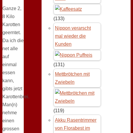
Ganze 2,
8 Kilo
(133)
Karotten
Nippon verarscht
geerntet.
mal wieder die
Da ich die
Kunden
net alle
auf
einmal
(131)
essen
Mettbrötchen mit
kann,
Zwiebeln
gibts jetzt
Karottenbrei.
Man(n)
(119)
nehme
Akku Rasentrimmer
einen
von Florabest im
grossen