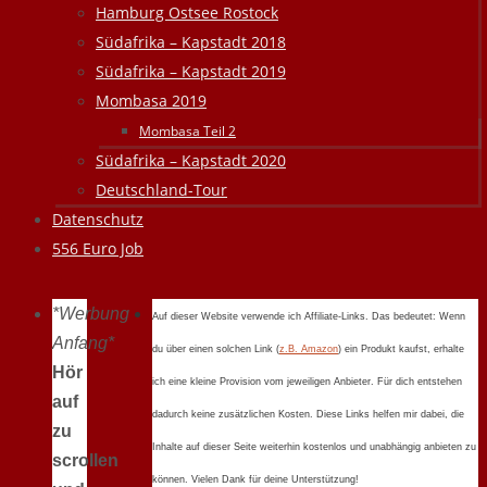
Hamburg Ostsee Rostock
Südafrika – Kapstadt 2018
Südafrika – Kapstadt 2019
Mombasa 2019
Mombasa Teil 2
Südafrika – Kapstadt 2020
Deutschland-Tour
Datenschutz
556 Euro Job
*Werbung
Auf dieser Website verwende ich Affiliate-Links. Das bedeutet: Wenn
Anfang*
du über einen solchen Link (
z.B. Amazon
) ein Produkt kaufst, erhalte
Hör
ich eine kleine Provision vom jeweiligen Anbieter. Für dich entstehen
auf
dadurch keine zusätzlichen Kosten. Diese Links helfen mir dabei, die
zu
Inhalte auf dieser Seite weiterhin kostenlos und unabhängig anbieten zu
scrollen
können. Vielen Dank für deine Unterstützung!