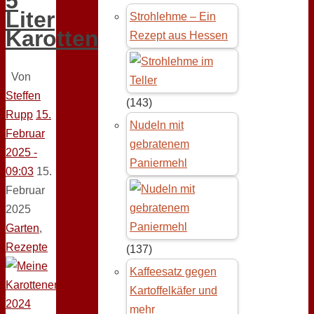
5
Liter
Strohlehme – Ein
Karottenbrei
Rezept aus Hessen
Von
Steffen
(143)
Rupp
15.
Nudeln mit
Februar
gebratenem
2025 -
Paniermehl
09:03
15.
Februar
2025
Garten
,
Rezepte
(137)
Kaffeesatz gegen
Kartoffelkäfer und
mehr