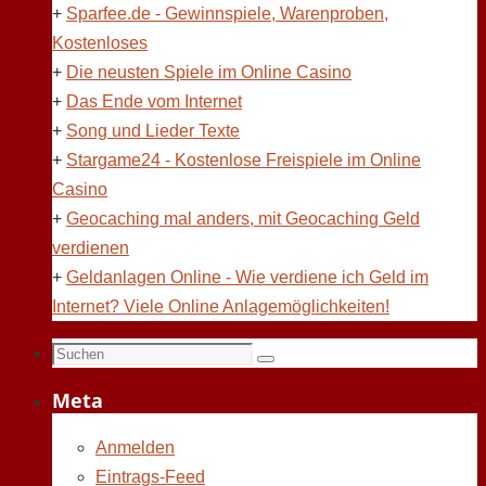
+
Sparfee.de - Gewinnspiele, Warenproben,
Kostenloses
+
Die neusten Spiele im Online Casino
+
Das Ende vom Internet
+
Song und Lieder Texte
+
Stargame24 - Kostenlose Freispiele im Online
Casino
+
Geocaching mal anders, mit Geocaching Geld
verdienen
+
Geldanlagen Online - Wie verdiene ich Geld im
Internet? Viele Online Anlagemöglichkeiten!
Suchen
Suchen
nach:
Meta
Anmelden
Eintrags-Feed