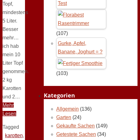
Test
Topf,
mindestens
5 Liter.
Besser
(107)
mehr…
Gurke, Apfel,
ich hab
Banane, Joghurt = ?
mein 10
Liter Topf
genommen.
(103)
2 kg
Karotten
Kategorien
und 2…
Mehr
Allgemein
(136)
Lesen
Garten
(24)
Gekaufte Sachen
(149)
Tagged
Getestete Sachen
(34)
karotten
,