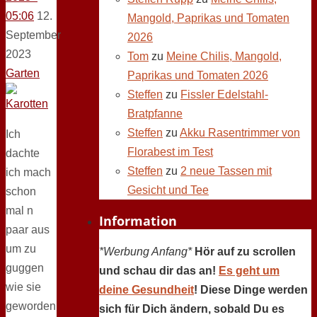
05:06
12.
Mangold, Paprikas und Tomaten
September
2026
2023
Tom
zu
Meine Chilis, Mangold,
Garten
Paprikas und Tomaten 2026
Steffen
zu
Fissler Edelstahl-
Bratpfanne
Steffen
zu
Akku Rasentrimmer von
Ich
Florabest im Test
dachte
Steffen
zu
2 neue Tassen mit
ich mach
Gesicht und Tee
schon
mal n
Information
paar aus
um zu
*Werbung Anfang*
Hör auf zu scrollen
guggen
und schau dir das an!
Es geht um
wie sie
deine Gesundheit
! Diese Dinge werden
geworden
sich für Dich ändern, sobald Du es