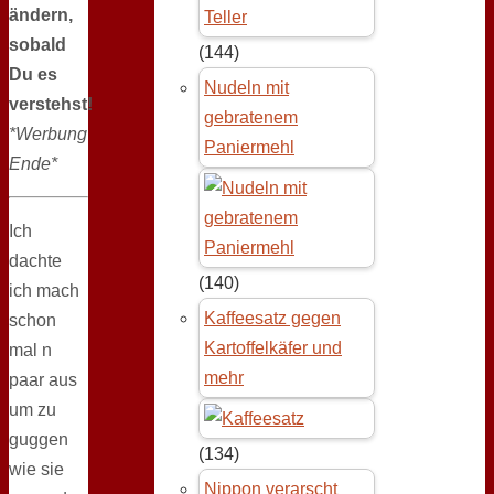
ändern,
sobald
(144)
Du es
Nudeln mit
verstehst!
gebratenem
*Werbung
Paniermehl
Ende*
Ich
dachte
(140)
ich mach
Kaffeesatz gegen
schon
Kartoffelkäfer und
mal n
mehr
paar aus
um zu
guggen
(134)
wie sie
Nippon verarscht