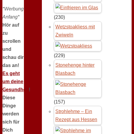
*Werbung
Anfang*
(230)
Hör auf
Wetzstoakliess mit
zu
Zwiweln
scrollen
und
(229)
schau dir
Stonehenge hinter
das an!
Blasbach
Es geht
um deine
Gesundheit
!
Diese
(157)
Dinge
Strohlehme – Ein
werden
Rezept aus Hessen
sich für
Dich