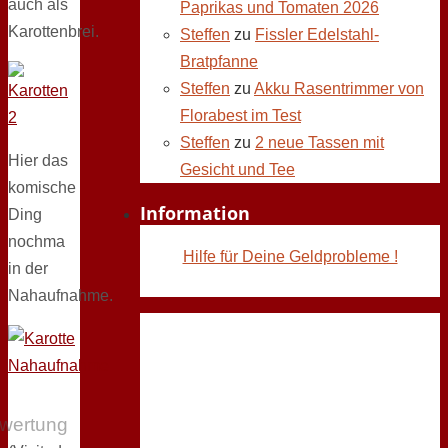
auch als
Paprikas und Tomaten 2026
Karottenbrei.
Steffen
zu
Fissler Edelstahl-
Bratpfanne
Steffen
zu
Akku Rasentrimmer von
Florabest im Test
Steffen
zu
2 neue Tassen mit
Hier das
Gesicht und Tee
komische
Information
Ding
nochma
Hilfe für Deine Geldprobleme !
in der
Nahaufnahme.
wertung