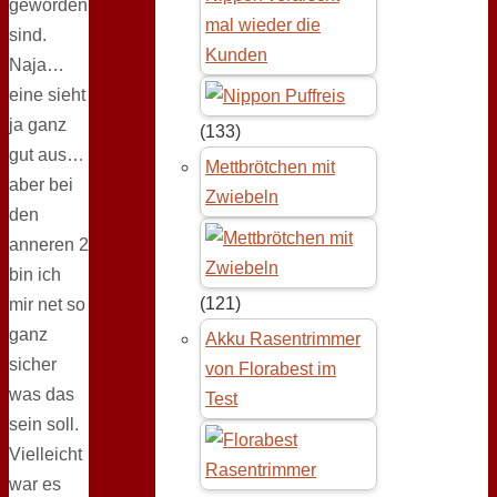
geworden
mal wieder die
sind.
Kunden
Naja…
eine sieht
ja ganz
(133)
gut aus…
Mettbrötchen mit
aber bei
Zwiebeln
den
anneren 2
bin ich
(121)
mir net so
ganz
Akku Rasentrimmer
sicher
von Florabest im
was das
Test
sein soll.
Vielleicht
war es