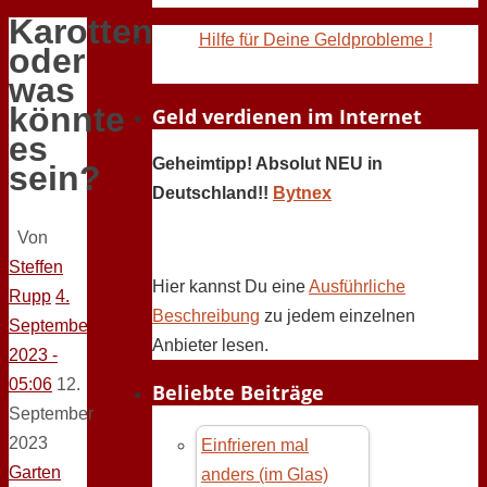
Karotten
Hilfe für Deine Geldprobleme !
oder
was
könnte
Geld verdienen im Internet
es
Geheimtipp! Absolut NEU in
sein?
Deutschland!!
Bytnex
Von
Steffen
Hier kannst Du eine
Ausführliche
Rupp
4.
Beschreibung
zu jedem einzelnen
September
Anbieter lesen.
2023 -
05:06
12.
Beliebte Beiträge
September
2023
Einfrieren mal
Garten
anders (im Glas)