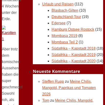
Urlaub und Reisen
(112)
4 Wochen
Blasbach-Gilten
(10)
unter der
Deutschland-Tour
(19)
Erde.
Edersee
(7)
Hamburg Ostsee Rostock
(15)
Mombasa 2019
(8)
Mombasa Teil 2
(1)
Südafrika – Kapstadt 2018
(18)
Aber trotz
Südafrika – Kapstadt 2019
(20)
dem
Südafrika – Kapstadt 2020
(14)
komischen
Aussehen,
Neueste Kommentare
haben die
super
Steffen Rupp
zu
Meine Chilis,
geschmeckt!
Mangold, Paprikas und Tomaten
Sowohl
2026
roh, als
Tom
zu
Meine Chilis, Mangold,