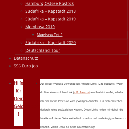
Hamburg Ostsee Rostock
Südafrika – Kapstadt 2018
Südafrika – Kapstadt 2019
Mombasa 2019
Mombasa Teil 2
Südafrika – Kapstadt 2020
Deutschland-Tour
Datenschutz
556 Euro Job
Hilfe
Auf dieser Website verwende ich Affiliate-Links. Das bedeutet: Wenn
für
du über einen solchen Link (
z.B. Amazon
) ein Produkt kaufst, erhalte
Deine
ich eine kleine Provision vom jeweiligen Anbieter. Für dich entstehen
Geldprobleme
dadurch keine zusätzlichen Kosten. Diese Links helfen mir dabei, die
!
Inhalte auf dieser Seite weiterhin kostenlos und unabhängig anbieten zu
können. Vielen Dank für deine Unterstützung!