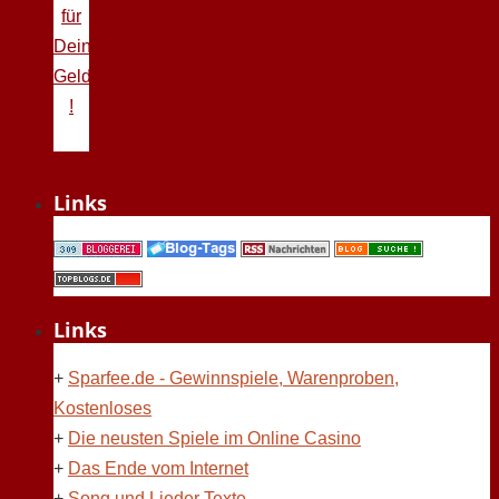
für
Deine
Geldprobleme
!
Links
Links
+
Sparfee.de - Gewinnspiele, Warenproben,
Kostenloses
+
Die neusten Spiele im Online Casino
+
Das Ende vom Internet
+
Song und Lieder Texte