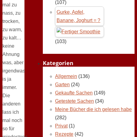
(107)
mal zu
Gurke, Apfel,
nass, zu
Banane, Joghurt = ?
trocken,
zu warm,
zu kalt…
(103)
keine
Ahnung
Kategorien
was, aber
irgendwas
Allgemein
(136)
is ja
Garten
(24)
immer.
Gekaufte Sachen
(149)
Die
Getestete Sachen
(34)
anderen
Meine Bücher die ich gelesen habe
lass ich
(282)
mal noch
Privat
(1)
so für
Rezepte
(42)
mindestens