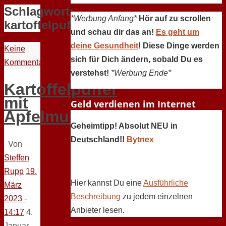
Schlagwort:
*Werbung Anfang*
Hör auf zu scrollen
kartoffelpuffer
und schau dir das an!
Es geht um
deine Gesundheit
! Diese Dinge werden
Keine
sich für Dich ändern, sobald Du es
Kommentare
verstehst!
*Werbung Ende*
Kartoffelpuffer
mit
Geld verdienen im Internet
Apfelmus
Geheimtipp! Absolut NEU in
Deutschland!!
Bytnex
Von
Steffen
Rupp
19.
Hier kannst Du eine
Ausführliche
März
Beschreibung
zu jedem einzelnen
2023 -
Anbieter lesen.
14:17
4.
Januar