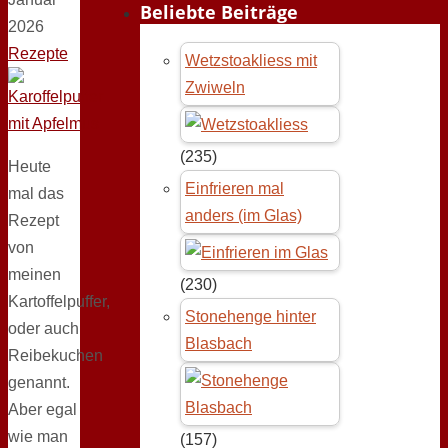
Beliebte Beiträge
2026
Rezepte
Wetzstoakliess mit
Zwiweln
(235)
Heute
Einfrieren mal
mal das
anders (im Glas)
Rezept
von
meinen
(230)
Kartoffelpuffer,
Stonehenge hinter
oder auch
Blasbach
Reibekuchen
genannt.
Aber egal
wie man
(157)