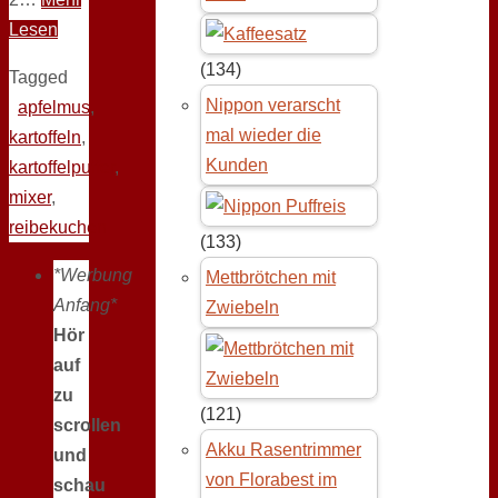
Lesen
(134)
Tagged
Nippon verarscht
apfelmus
,
mal wieder die
kartoffeln
,
Kunden
kartoffelpuffer
,
mixer
,
reibekuchen
(133)
*Werbung
Mettbrötchen mit
Anfang*
Zwiebeln
Hör
auf
zu
(121)
scrollen
Akku Rasentrimmer
und
von Florabest im
schau