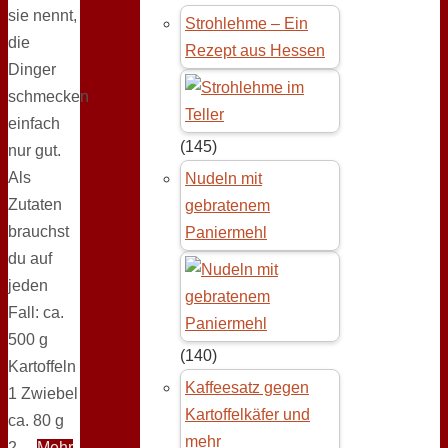
sie nennt,
Strohlehme – Ein
die
Rezept aus Hessen
Dinger
schmecken
einfach
(145)
nur gut.
Als
Nudeln mit
Zutaten
gebratenem
brauchst
Paniermehl
du auf
jeden
Fall: ca.
500 g
(140)
Kartoffeln
Kaffeesatz gegen
1 Zwiebel
Kartoffelkäfer und
ca. 80 g
mehr
2…
Mehr