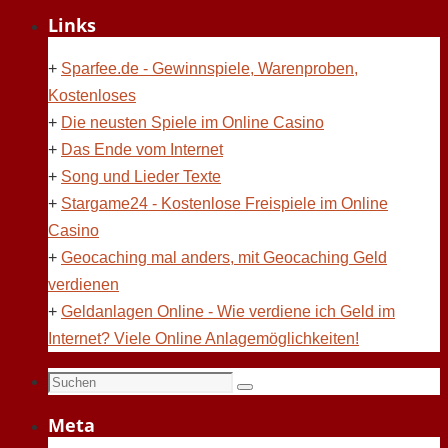
Links
+
Sparfee.de - Gewinnspiele, Warenproben,
Kostenloses
+
Die neusten Spiele im Online Casino
+
Das Ende vom Internet
+
Song und Lieder Texte
+
Stargame24 - Kostenlose Freispiele im Online
Casino
+
Geocaching mal anders, mit Geocaching Geld
verdienen
+
Geldanlagen Online - Wie verdiene ich Geld im
Internet? Viele Online Anlagemöglichkeiten!
Suchen
Suchen
nach:
Meta