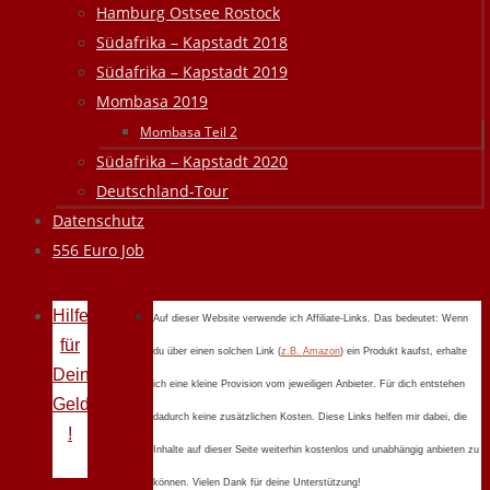
Hamburg Ostsee Rostock
Südafrika – Kapstadt 2018
Südafrika – Kapstadt 2019
Mombasa 2019
Mombasa Teil 2
Südafrika – Kapstadt 2020
Deutschland-Tour
Datenschutz
556 Euro Job
Hilfe
Auf dieser Website verwende ich Affiliate-Links. Das bedeutet: Wenn
für
du über einen solchen Link (
z.B. Amazon
) ein Produkt kaufst, erhalte
Deine
ich eine kleine Provision vom jeweiligen Anbieter. Für dich entstehen
Geldprobleme
dadurch keine zusätzlichen Kosten. Diese Links helfen mir dabei, die
!
Inhalte auf dieser Seite weiterhin kostenlos und unabhängig anbieten zu
können. Vielen Dank für deine Unterstützung!