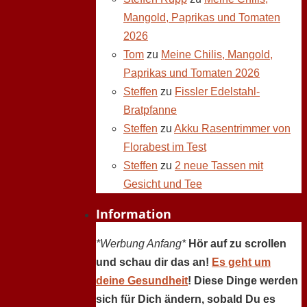
Mangold, Paprikas und Tomaten
2026
Tom
zu
Meine Chilis, Mangold,
Paprikas und Tomaten 2026
Steffen
zu
Fissler Edelstahl-
Bratpfanne
Steffen
zu
Akku Rasentrimmer von
Florabest im Test
Steffen
zu
2 neue Tassen mit
Gesicht und Tee
Information
*Werbung Anfang*
Hör auf zu scrollen
und schau dir das an!
Es geht um
deine Gesundheit
! Diese Dinge werden
sich für Dich ändern, sobald Du es