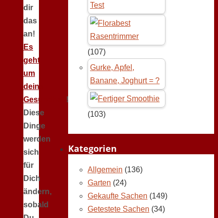
Test
dir
das
an!
Es
(107)
geht
Gurke, Apfel,
um
Banane, Joghurt = ?
deine
Gesundheit
!
Diese
(103)
Dinge
werden
Kategorien
sich
für
Allgemein
(136)
Dich
Garten
(24)
ändern,
Gekaufte Sachen
(149)
sobald
Getestete Sachen
(34)
Du