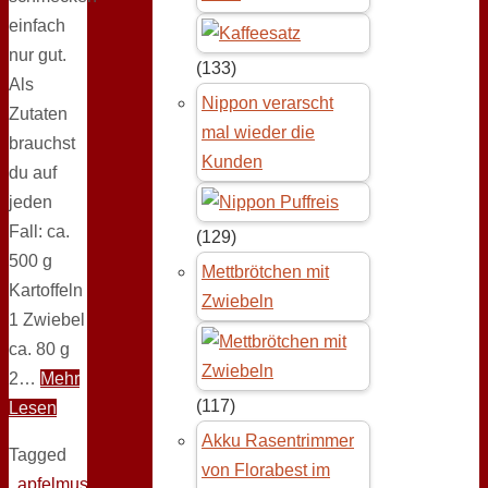
einfach
nur gut.
(133)
Als
Nippon verarscht
Zutaten
mal wieder die
brauchst
Kunden
du auf
jeden
Fall: ca.
(129)
500 g
Mettbrötchen mit
Kartoffeln
Zwiebeln
1 Zwiebel
ca. 80 g
2…
Mehr
(117)
Lesen
Akku Rasentrimmer
Tagged
von Florabest im
apfelmus
,