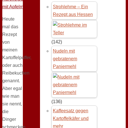
Strohlehme – Ein
Rezept aus Hessen
Heute
mal das
Rezept
(142)
von
meinen
Nudeln mit
Kartoffelpuffer,
gebratenem
oder auch
Paniermehl
Reibekuchen
genannt.
Aber egal
wie man
(136)
sie nennt,
Kaffeesatz gegen
die
Kartoffelkäfer und
Dinger
mehr
schmecken