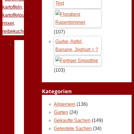
Test
kartoffeln
,
kartoffelpuffer
,
mixer
,
reibekuchen
(107)
Gurke, Apfel,
Banane, Joghurt = ?
(103)
Kategorien
Allgemein
(136)
Garten
(24)
Gekaufte Sachen
(149)
Getestete Sachen
(34)