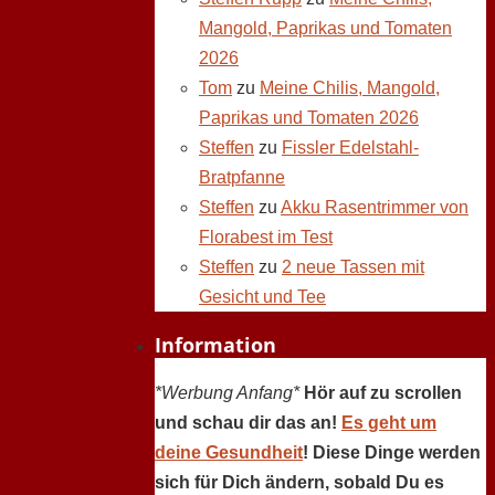
Mangold, Paprikas und Tomaten
2026
Tom
zu
Meine Chilis, Mangold,
Paprikas und Tomaten 2026
Steffen
zu
Fissler Edelstahl-
Bratpfanne
Steffen
zu
Akku Rasentrimmer von
Florabest im Test
Steffen
zu
2 neue Tassen mit
Gesicht und Tee
Information
*Werbung Anfang*
Hör auf zu scrollen
und schau dir das an!
Es geht um
deine Gesundheit
! Diese Dinge werden
sich für Dich ändern, sobald Du es