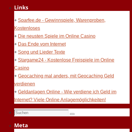
Links
+
Sparfee.de - Gewinnspiele, Warenproben,
Kostenloses
+
Die neusten Spiele im Online Casino
+
Das Ende vom Internet
+
Song und Lieder Texte
+
Stargame24 - Kostenlose Freispiele im Online
Casino
+
Geocaching mal anders, mit Geocaching Geld
verdienen
+
Geldanlagen Online - Wie verdiene ich Geld im
Internet? Viele Online Anlagemöglichkeiten!
Suchen
Suchen
nach:
Meta