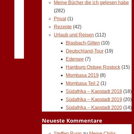
Meine Bücher die ich gelesen habe
(282)
Privat
(1)
Rezepte
(42)
Urlaub und Reisen
(112)
Blasbach-Gilten
(10)
Deutschland-Tour
(19)
Edersee
(7)
Hamburg Ostsee Rostock
(15)
Mombasa 2019
(8)
Mombasa Teil 2
(1)
Südafrika – Kapstadt 2018
(18)
Südafrika – Kapstadt 2019
(20)
Südafrika – Kapstadt 2020
(14)
Neueste Kommentare
Steffen Rupp
zu
Meine Chilis,