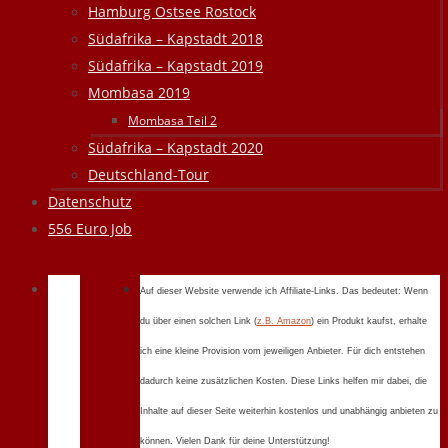
Hamburg Ostsee Rostock
Südafrika – Kapstadt 2018
Südafrika – Kapstadt 2019
Mombasa 2019
Mombasa Teil 2
Südafrika – Kapstadt 2020
Deutschland-Tour
Datenschutz
556 Euro Job
Auf dieser Website verwende ich Affiliate-Links. Das bedeutet: Wenn
du über einen solchen Link (
z.B. Amazon
) ein Produkt kaufst, erhalte
ich eine kleine Provision vom jeweiligen Anbieter. Für dich entstehen
dadurch keine zusätzlichen Kosten. Diese Links helfen mir dabei, die
Inhalte auf dieser Seite weiterhin kostenlos und unabhängig anbieten zu
können. Vielen Dank für deine Unterstützung!