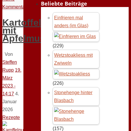
Beliebte Beiträge
Kommentare
Einfrieren mal
Kartoffelpuffer
anders (im Glas)
mit
Apfelmus
(229)
Von
Wetzstoakliess mit
Steffen
Zwiweln
Rupp
19.
März
(226)
2023 -
Stonehenge hinter
14:17
4.
Blasbach
Januar
2026
Rezepte
(157)