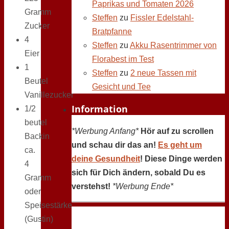
Paprikas und Tomaten 2026
Gramm
Steffen
zu
Fissler Edelstahl-
Zucker
Bratpfanne
4
Steffen
zu
Akku Rasentrimmer von
Eier
Florabest im Test
1
Steffen
zu
2 neue Tassen mit
Beutel
Gesicht und Tee
Vanillezucker
Information
1/2
beutel
*Werbung Anfang*
Hör auf zu scrollen
Backin
und schau dir das an!
Es geht um
ca.
deine Gesundheit
! Diese Dinge werden
4
sich für Dich ändern, sobald Du es
Gramm
verstehst!
*Werbung Ende*
oder
Speisestärke
(Gustin)