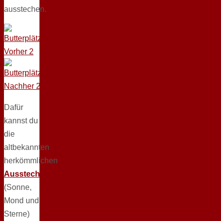
ausstechen.
Dafür
kannst du
die
altbekannten
herkömmlichen
Ausstechförmchen
(Sonne,
Mond und
Sterne)