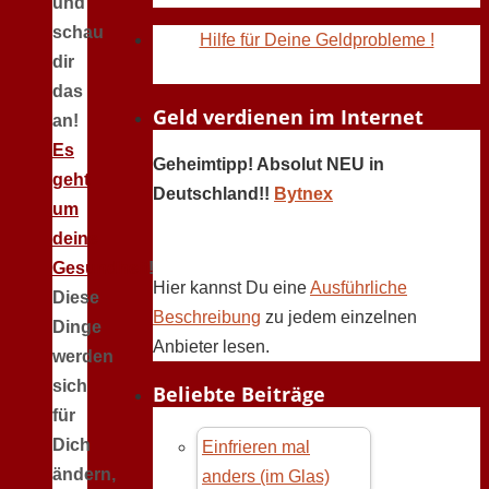
und
schau
Hilfe für Deine Geldprobleme !
dir
das
Geld verdienen im Internet
an!
Es
Geheimtipp! Absolut NEU in
geht
Deutschland!!
Bytnex
um
deine
Gesundheit
!
Hier kannst Du eine
Ausführliche
Diese
Beschreibung
zu jedem einzelnen
Dinge
Anbieter lesen.
werden
sich
Beliebte Beiträge
für
Dich
Einfrieren mal
ändern,
anders (im Glas)