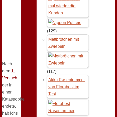
mal wieder die
Kunden
(129)
Mettbrötchen mit
Zwiebeln
Nach
dem
1.
(117)
Versuch
,
Akku Rasentrimmer
der in
von Florabest im
einer
Test
Katastrophe
endete,
hab ichs