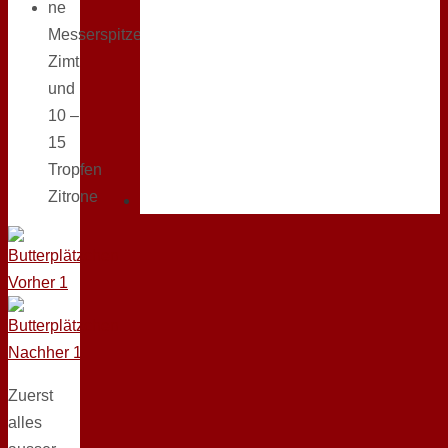
ne
Messerspitze
Zimt
und
10 –
15
Tropfen
Zitrone
Zuerst
alles