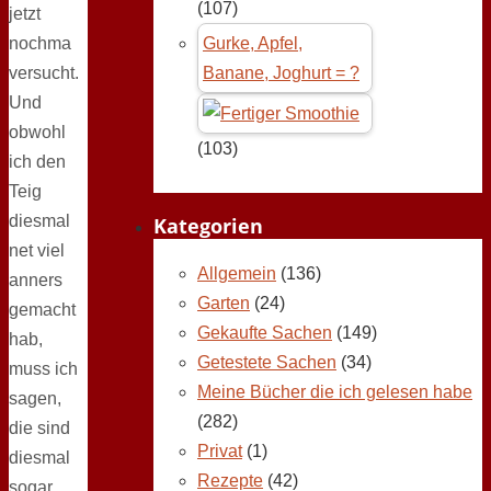
(107)
jetzt
nochma
Gurke, Apfel,
versucht.
Banane, Joghurt = ?
Und
obwohl
(103)
ich den
Teig
diesmal
Kategorien
net viel
Allgemein
(136)
anners
Garten
(24)
gemacht
Gekaufte Sachen
(149)
hab,
Getestete Sachen
(34)
muss ich
Meine Bücher die ich gelesen habe
sagen,
(282)
die sind
Privat
(1)
diesmal
Rezepte
(42)
sogar