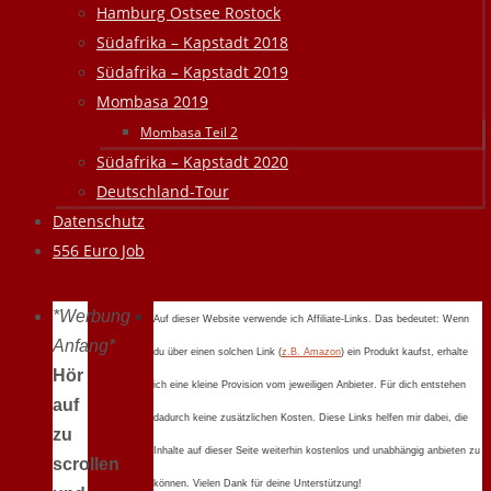
Hamburg Ostsee Rostock
Südafrika – Kapstadt 2018
Südafrika – Kapstadt 2019
Mombasa 2019
Mombasa Teil 2
Südafrika – Kapstadt 2020
Deutschland-Tour
Datenschutz
556 Euro Job
*Werbung
Auf dieser Website verwende ich Affiliate-Links. Das bedeutet: Wenn
Anfang*
du über einen solchen Link (
z.B. Amazon
) ein Produkt kaufst, erhalte
Hör
ich eine kleine Provision vom jeweiligen Anbieter. Für dich entstehen
auf
dadurch keine zusätzlichen Kosten. Diese Links helfen mir dabei, die
zu
Inhalte auf dieser Seite weiterhin kostenlos und unabhängig anbieten zu
scrollen
können. Vielen Dank für deine Unterstützung!