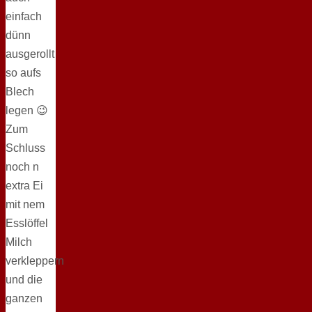
einfach
dünn
ausgerollt
so aufs
Blech
legen 😉
Zum
Schluss
noch n
extra Ei
mit nem
Esslöffel
Milch
verkleppern
und die
ganzen