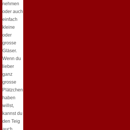
nehmen
oder auch
einfach
kleine
oder
grosse
Gläser.
Wenn du
lieber
ganz
grosse
Plätzchen
haben
willst,
kannst du
den Teig
auch