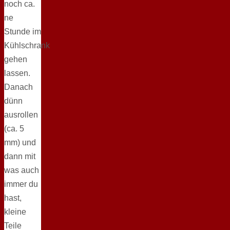
noch ca.
ne
Stunde im
Kühlschrank
gehen
lassen.
Danach
dünn
ausrollen
(ca. 5
mm) und
dann mit
was auch
immer du
hast,
kleine
Teile