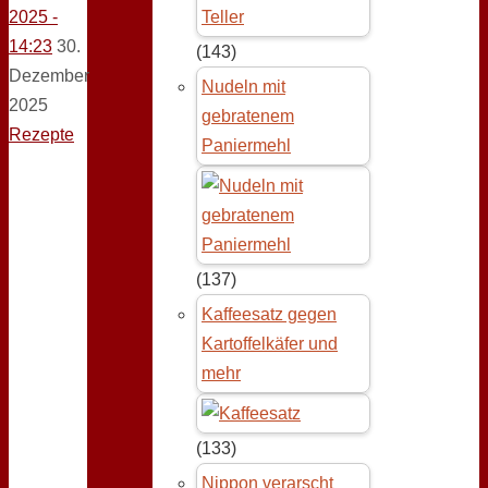
2025 -
14:23
30.
(143)
Dezember
Nudeln mit
2025
gebratenem
Rezepte
Paniermehl
(137)
Kaffeesatz gegen
Kartoffelkäfer und
mehr
(133)
Nippon verarscht